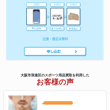
ラケット MIZUNO アクロスピ
バドミントン用品
ード1 ドライブ
タカハシ TAKAHASHI◆赤道儀
望遠鏡
EM-200 Temma2 カーボン三脚
トライポッド 天体望遠鏡
2021 BIANCHI OLTRE XR4
DISC ビアンキ オルトレ サ
ロードバイク
イズ53 シマノ アルテグラ
R8000 2×11S カーボン
cicli17
SCOTTY CAMERON NAPA ス
ゴルフクラブ
コッティキャメロン ナパ パター
34インチ
大阪市浪速区のスポーツ用品買取を利用した
お客様の声