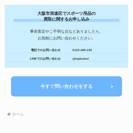
ト アントニオ猪木
元中日ドラゴンズ 立浪和義 プロ
野球グローブ
102,667円
大阪市浪速区でスポーツ用品の
野球選手 実使用グローブ
買取に関するお申し込み
サーフボード
Dewey Weber ロングボード
66,000円
RIDLEY NOAH SL 2017年モ
ロードバイク
91,800円
事前査定やご不明な点などありましたら、
デル Campagnolo Chorus 11s
お気軽にお問い合わせください。
福岡ダイエーホークス 直筆サイ
プロ野球カード
61,200円
ンカード
HONMA ホンマ BERES IS-06
電話でのお問い合わせ
0120-480-150
ゴルフクラブ
ベレス アイアン ゴルフクラブ
180,600円
LINEでのお問い合わせ
@topkaitori
10本セット
オーセンティック！大谷翔平
MLBグッズ
2022年MLBオールスター・ユニ
79,200円
フォーム
EAGNAS ストリングマシン
ガット張り機
34,800円
今すぐ問い合わせをする
テニス バトミントン
ホーム