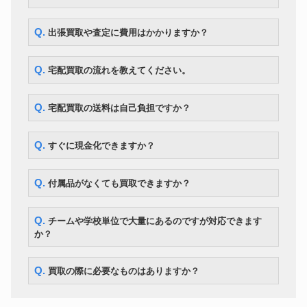
SHOEI J-FORCE II JACK Lサ
ヘルメット
178,200円
イズ
Q. 出張買取や査定に費用はかかりますか？
SCOTTY CAMERON パター
ゴルフクラブ
ゴルフクラブ Titleist タイトリス
165,600円
ト 303 SSS
Q. 宅配買取の流れを教えてください。
松井秀喜ヤンキース直筆サイン
MLBグッズ
74,400円
入りユニフォームMLB
釣具
がまかつ がまへら幻壮天19尺
85,800円
Q. 宅配買取の送料は自己負担ですか？
BIANCHI ビアンキ OLTRE XR4
KSYRIUM 125 SHIMANO
ロードバイク
244,200円
DURA-ACE R9150 DI2 2X11S
Q. すぐに現金化できますか？
サイズ55 2018年モデル
topps WBC 2023 ヌートバー 直
MLBカード
184,800円
筆サイン
Q. 付属品がなくても買取できますか？
横浜Fマリノス 1995年 ホーム用
サッカーユニフォーム
長袖 井原正巳 サイン入 選手用
78,600円
支給実着用 初Jリーグ優勝時
Q. チームや学校単位で大量にあるのですが対応できます
ABU アブ Ambassadeur
か？
釣具
228,600円
2500CDL キット
侍ジャパン野球日本代表 着用済
野球ユニフォーム
みサイン入りユニホーム（金子
156,000円
Q. 買取の際に必要なものはありますか？
コーチ）＃88
WWF世界マーシャルアーツヘビ
チャンピオンベルト
ー級王座 鋳造チャンピオンベル
146,400円