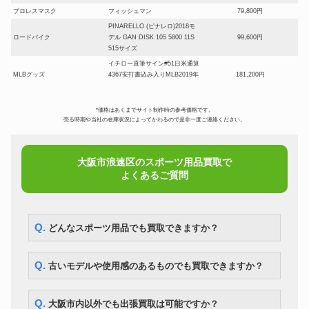
プロレスマスク
フィッシュマン
79,800円
PINARELLO (ピナレロ)2018モ
ロードバイク
デル GAN DISK 105 5800 11S
99,600円
515サイズ
イチロー直筆サイン#51日米通算
MLBグッズ
4367安打書込み入りMLB2019年
181,200円
日本開幕戦公式ボール
ロードバイク
Rene Herse フレームno2382
390,000円
*価格はあくまでサイト制作時の参考価格です。
釣具
ダイワ 枯法師 天成 25尺 美品
119,400円
売る時期や当社の在庫状況によってかわるので是非一度ご連絡ください。
NORDISK Reisa 6 レイサ ツー
キャンプ テント
84,900円
ルーム型 ベージュ//6人用
高橋製作所 タカハシ TOA-
大阪市浪速区のスポーツ用品買取で
天体望遠鏡
130NS D=130mm F=1000mm
235,800円
よくあるご質問
鏡筒 天体望遠鏡
2003-04 Topps #221 LeBron
NBAカード
151,200円
James Rookie Card
MLB初サイン会品！吉田正尚
Q. どんなスポーツ用品でも買取できますか？
MLBグッズ
2023年直筆サイン+背番号34入
94,800円
りWBC公式ボール
掛布雅之 実使用グローブ 直筆サ
タイガースグッズ
125,400円
Q. 古いモデルや使用感のあるものでも買取できますか？
イン入り
2022 Topps Chrome Baseball
MLBカード
大谷翔平 Shohei Ohtani Auto 直
121,200円
Q. 大阪市内以外でも出張買取は可能ですか？
筆サインカード