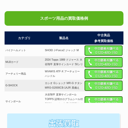
スポーツ用品の買取価格例
中古美品
カテゴリ
製品名
参考買取価格
バイクヘルメット
SHOEI J-Force2 ジャック M
2024 Topps 1989 ドジャース 大
MLBカード
谷翔平 直筆サインカード 50シリ
WIAWIS ATF-X アーチェリー
アーチェリー用品
ハンドル
カシオ Gショック MR-G チタン
G-SHOCK
MRG-G2000CB-1AJR 黒備え
大谷翔平 直筆サインボール
TOPPS 証明ホログラムシール付
サインボール
2018年ルーキー年度 初期型サイ
ン
ABU Ambassadeur 2601C IAR
釣具
アブ アンバサダーAbu Garcia ベ
イトリール